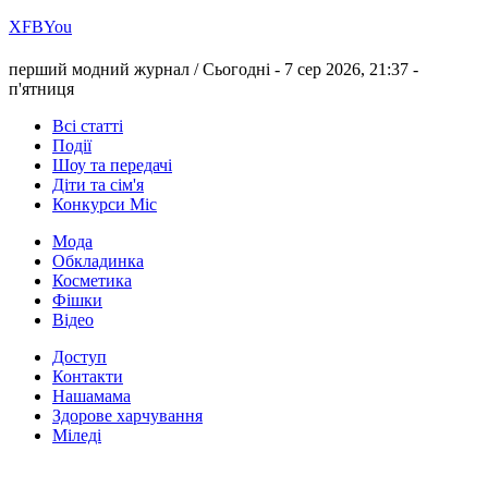
Х
FB
You
перший модний журнал /
Сьогодні - 7 сер 2026, 21:37 -
п'ятниця
Всі статті
Події
Шоу та передачі
Діти та сім'я
Конкурси Міс
Мода
Обкладинка
Косметика
Фішки
Відео
Доступ
Контакти
Нашамама
Здорове харчування
Міледі