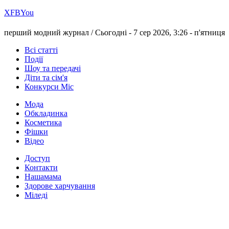
Х
FB
You
перший модний журнал /
Сьогодні - 7 сер 2026, 3:26 -
п'ятниця
Всі статті
Події
Шоу та передачі
Діти та сім'я
Конкурси Міс
Мода
Обкладинка
Косметика
Фішки
Відео
Доступ
Контакти
Нашамама
Здорове харчування
Міледі