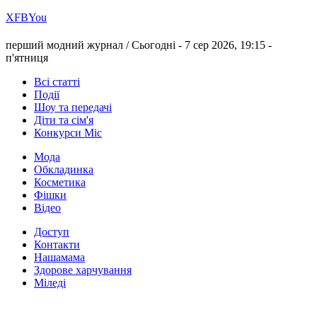
Х
FB
You
перший модний журнал /
Сьогодні - 7 сер 2026, 19:15 -
п'ятниця
Всі статті
Події
Шоу та передачі
Діти та сім'я
Конкурси Міс
Мода
Обкладинка
Косметика
Фішки
Відео
Доступ
Контакти
Нашамама
Здорове харчування
Міледі