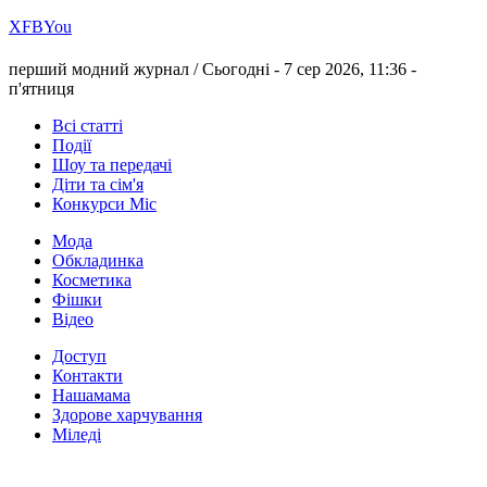
Х
FB
You
перший модний журнал /
Сьогодні - 7 сер 2026, 11:36 -
п'ятниця
Всі статті
Події
Шоу та передачі
Діти та сім'я
Конкурси Міс
Мода
Обкладинка
Косметика
Фішки
Відео
Доступ
Контакти
Нашамама
Здорове харчування
Міледі