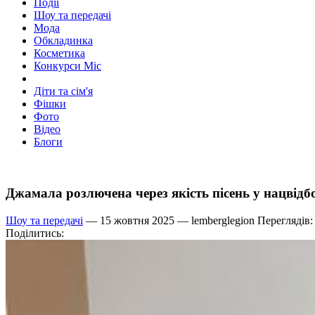
Події
Шоу та передачі
Мода
Обкладинка
Косметика
Конкурси Міс
Діти та сім'я
Фішки
Фото
Відео
Блоги
Джамала розлючена через якість пісень у нацвідб
Шоу та передачі
— 15 жовтня 2025 —
lemberglegion
Переглядів:
Поділитись: