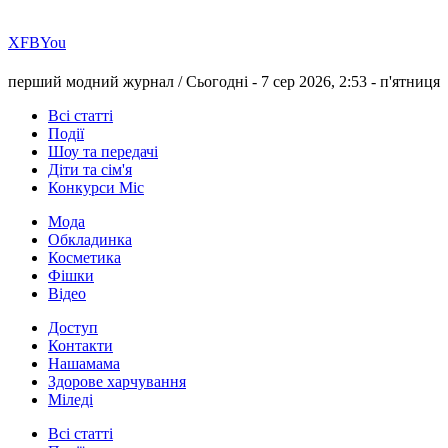
Х
FB
You
перший модний журнал /
Сьогодні - 7 сер 2026, 2:53 -
п'ятниця
Всі статті
Події
Шоу та передачі
Діти та сім'я
Конкурси Міс
Мода
Обкладинка
Косметика
Фішки
Відео
Доступ
Контакти
Нашамама
Здорове харчування
Міледі
Всі статті