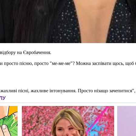
відбору на Євробачення.
ти просто пісню, просто "ме-ме-ме"? Можна заспівати щось, щоб
ахливі пісні, жахливе інтонування. Просто нізащо зачепитися", 