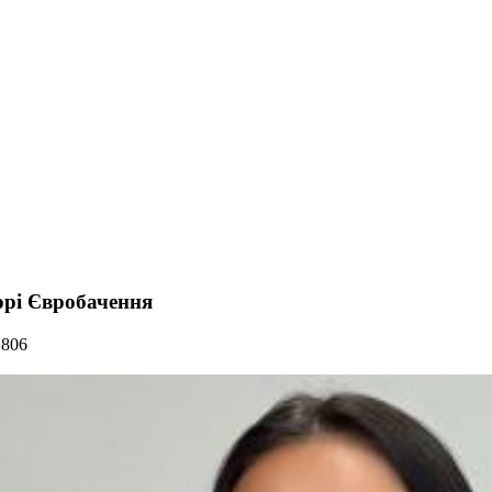
орі Євробачення
 806