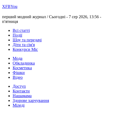
Х
FB
You
перший модний журнал /
Сьогодні - 7 сер 2026, 13:56 -
п'ятниця
Всі статті
Події
Шоу та передачі
Діти та сім'я
Конкурси Міс
Мода
Обкладинка
Косметика
Фішки
Відео
Доступ
Контакти
Нашамама
Здорове харчування
Міледі