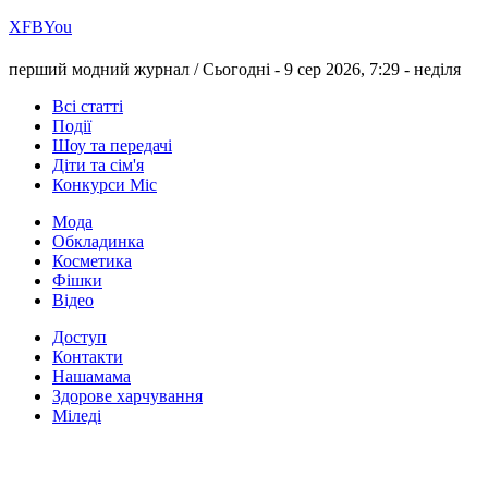
Х
FB
You
перший модний журнал /
Сьогодні - 9 сер 2026, 7:29 -
неділя
Всі статті
Події
Шоу та передачі
Діти та сім'я
Конкурси Міс
Мода
Обкладинка
Косметика
Фішки
Відео
Доступ
Контакти
Нашамама
Здорове харчування
Міледі