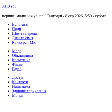
Х
FB
You
перший модний журнал /
Сьогодні - 8 сер 2026, 5:50 -
субота
Всі статті
Події
Шоу та передачі
Діти та сім'я
Конкурси Міс
Мода
Обкладинка
Косметика
Фішки
Відео
Доступ
Контакти
Нашамама
Здорове харчування
Міледі