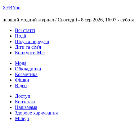
Х
FB
You
перший модний журнал /
Сьогодні - 8 сер 2026, 16:07 -
субота
Всі статті
Події
Шоу та передачі
Діти та сім'я
Конкурси Міс
Мода
Обкладинка
Косметика
Фішки
Відео
Доступ
Контакти
Нашамама
Здорове харчування
Міледі