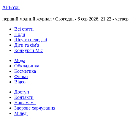
Х
FB
You
перший модний журнал /
Сьогодні - 6 сер 2026, 21:22 -
четвер
Всі статті
Події
Шоу та передачі
Діти та сім'я
Конкурси Міс
Мода
Обкладинка
Косметика
Фішки
Відео
Доступ
Контакти
Нашамама
Здорове харчування
Міледі