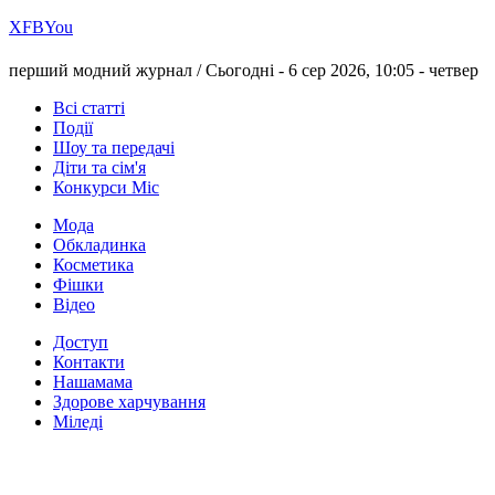
Х
FB
You
перший модний журнал /
Сьогодні - 6 сер 2026, 10:05 -
четвер
Всі статті
Події
Шоу та передачі
Діти та сім'я
Конкурси Міс
Мода
Обкладинка
Косметика
Фішки
Відео
Доступ
Контакти
Нашамама
Здорове харчування
Міледі