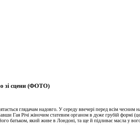
 зі сцени (ФОТО)
ятається глядачам надовго. У середу ввечері перед всім чесним н
вши Гая Річі жіночим статевим органом в дуже грубій формі (це 
 його батьком, який живе в Лондоні, та ще й підливає масла у во