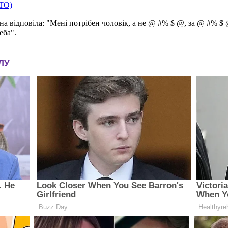
ОТО)
а відповіла: "Мені потрібен чоловік, а не @ #% $ @, за @ #% $ @
еба".