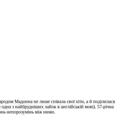
ародом Мадонна не лише співала свої хіти, а й поділилася
одна з найбрудніших лайок в англійській мові). 57-річна
гонь непорозумінь між ними.