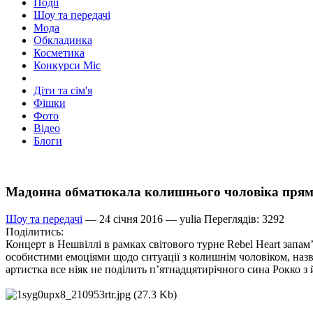
Події
Шоу та передачі
Мода
Обкладинка
Косметика
Конкурси Міс
Діти та сім'я
Фішки
Фото
Відео
Блоги
Мадонна обматюкала колишнього чоловіка прямо
Шоу та передачі
— 24 січня 2016 —
yulia
Переглядів: 3292
Поділитись:
Концерт в Нешвіллі в рамках світового турне Rebel Heart запам’
особистими емоціями щодо ситуації з колишнім чоловіком, назва
артистка все ніяк не поділить п’ятнадцятирічного сина Рокко з