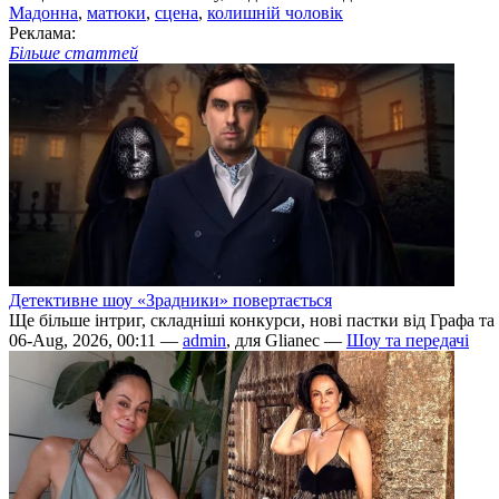
Мадонна
,
матюки
,
сцена
,
колишній чоловік
Реклама:
Більше статтей
Детективне шоу «Зрадники» повертається
Ще більше інтриг, складніші конкурси, нові пастки від Графа т
06-Aug, 2026, 00:11 —
admin
, для Glianec —
Шоу та передачі