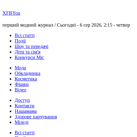
Х
FB
You
перший модний журнал /
Сьогодні - 6 сер 2026, 2:15 -
четвер
Всі статті
Події
Шоу та передачі
Діти та сім'я
Конкурси Міс
Мода
Обкладинка
Косметика
Фішки
Відео
Доступ
Контакти
Нашамама
Здорове харчування
Міледі
Всі статті