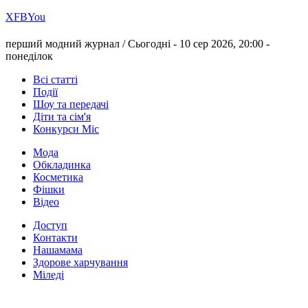
Х
FB
You
перший модний журнал /
Сьогодні - 10 сер 2026, 20:00 -
понеділок
Всі статті
Події
Шоу та передачі
Діти та сім'я
Конкурси Міс
Мода
Обкладинка
Косметика
Фішки
Відео
Доступ
Контакти
Нашамама
Здорове харчування
Міледі