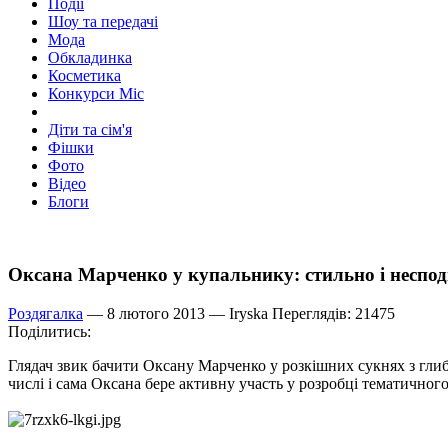
Події
Шоу та передачі
Мода
Обкладинка
Косметика
Конкурси Міс
Діти та сім'я
Фішки
Фото
Відео
Блоги
Оксана Марченко у купальнику: стильно і неспо
Роздягалка
— 8 лютого 2013 —
Iryska
Переглядів: 21475
Поділитись:
Глядач звик бачити Оксану Марченко у розкішних сукнях з гли
числі і сама Оксана бере активну участь у розробці тематичного