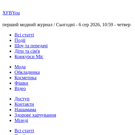
Х
FB
You
перший модний журнал /
Сьогодні - 6 сер 2026, 10:59 -
четвер
Всі статті
Події
Шоу та передачі
Діти та сім'я
Конкурси Міс
Мода
Обкладинка
Косметика
Фішки
Відео
Доступ
Контакти
Нашамама
Здорове харчування
Міледі
Всі статті