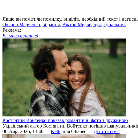
Якщо ви помітили помилку, виділіть необхідний текст і натисніт
Оксана Марченко
,
вбрання
,
Віктор Медведчук
,
купальник
Реклама:
Більше статтей
Костянтин Войтенко показав романтичні фото з дружиною
Український актор Костянтин Войтенко потішив шанувальникі
06-Aug, 2026, 13:40 —
Ketti
, для Glianec —
Діти та сім'я