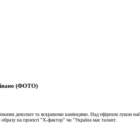
дівано (ФОТО)
бокими декольте та яскравими камінцями. Над ефірним луком найк
 образу на проекті "Х-фактор" чи "Україна має талант.