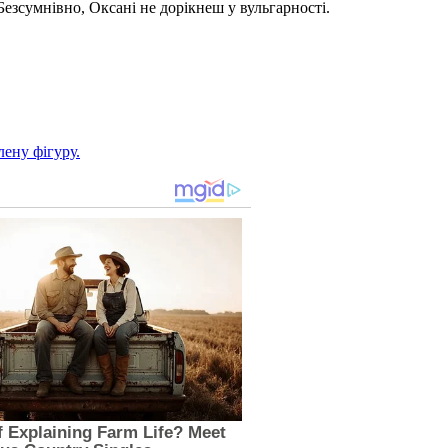
езсумнівно, Оксані не дорікнеш у вульгарності.
ену фігуру.