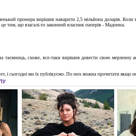
маленький пронира вирішив наварити 2,5 мільйона доларів. Коли
це тим, що взагалі-то законний власник паперів - Мадонна.
таємниць, схоже, все-таки вирішив довести свою мерзенну афер
ет, і сьогодні ми їх публікуємо. По них можна прочитати якщо н