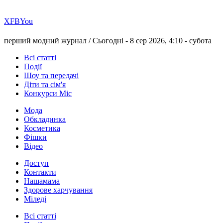
Х
FB
You
перший модний журнал /
Сьогодні - 8 сер 2026, 4:10 -
субота
Всі статті
Події
Шоу та передачі
Діти та сім'я
Конкурси Міс
Мода
Обкладинка
Косметика
Фішки
Відео
Доступ
Контакти
Нашамама
Здорове харчування
Міледі
Всі статті