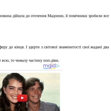
 новина дійшла до оточення Мадонни, її помічники зробили все
у до кінця. І здерти з світової знаменитості свої жадані два
е всю, то чималу частину поп-діви.