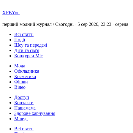
Х
FB
You
перший модний журнал /
Сьогодні - 5 сер 2026, 23:23 -
середа
Всі статті
Події
Шоу та передачі
Діти та сім'я
Конкурси Міс
Мода
Обкладинка
Косметика
Фішки
Відео
Доступ
Контакти
Нашамама
Здорове харчування
Міледі
Всі статті