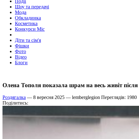
Події
Шоу та передачі
Мода
Обкладинка
Косметика
Конкурси Міс
Діти та сім'я
Фішки
Фото
Відео
Блоги
Олена Тополя показала шрам на весь живіт після
Роздягалка
— 8 вересня 2025 —
lemberglegion
Переглядів: 1980
Поділитись: