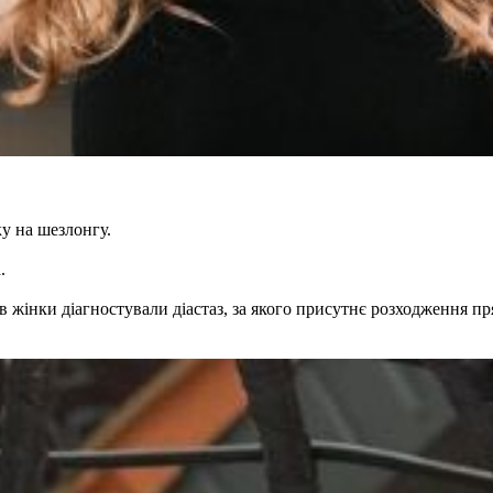
ку на шезлонгу.
.
в жінки діагностували діастаз, за якого присутнє розходження пр