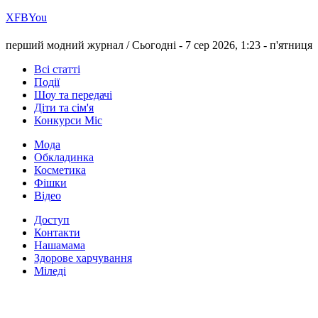
Х
FB
You
перший модний журнал /
Сьогодні - 7 сер 2026, 1:23 -
п'ятниця
Всі статті
Події
Шоу та передачі
Діти та сім'я
Конкурси Міс
Мода
Обкладинка
Косметика
Фішки
Відео
Доступ
Контакти
Нашамама
Здорове харчування
Міледі