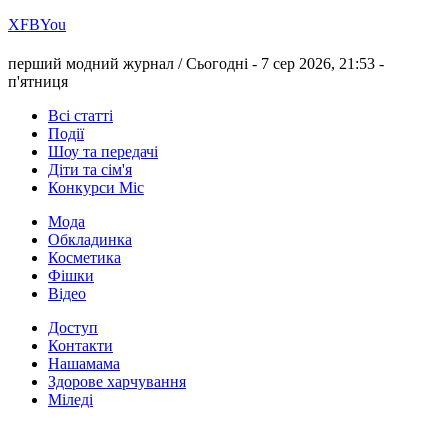
Х
FB
You
перший модний журнал /
Сьогодні - 7 сер 2026, 21:53 -
п'ятниця
Всі статті
Події
Шоу та передачі
Діти та сім'я
Конкурси Міс
Мода
Обкладинка
Косметика
Фішки
Відео
Доступ
Контакти
Нашамама
Здорове харчування
Міледі