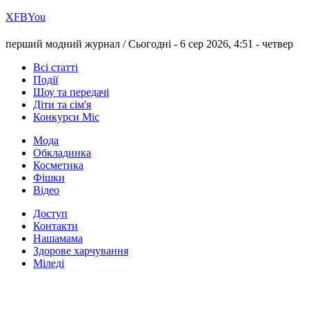
Х
FB
You
перший модний журнал /
Сьогодні - 6 сер 2026, 4:51 -
четвер
Всі статті
Події
Шоу та передачі
Діти та сім'я
Конкурси Міс
Мода
Обкладинка
Косметика
Фішки
Відео
Доступ
Контакти
Нашамама
Здорове харчування
Міледі