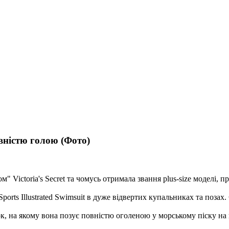
овністю голою (Фото)
 Victoria's Secret та чомусь отримала звання plus-size моделі, 
ports Illustrated Swimsuit в дуже відвертих купальниках та поз
ок, на якому вона позує повністю оголеною у морському піску на 