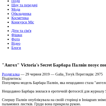
Події
Шоу та передачі
Мода
Обкладинка
Косметика
Конкурси Міс
Діти та сім'я
Фішки
Фото
Відео
Блоги
"Ангел" Victoria's Secret Барбара Палвін позує п
Роздягалка
— 29 червня 2019 —
Galia_Tsvyk
Переглядів: 2975
Поділитись:
Популярна модель Барбара Палвін, яка нещодавно стала "ангелом"
Нещодавно Барбара знялася в еротичній фотосесії для журналу S
Спершу Палвін опублікувала на своїй сторінці в Instagram знім
пальмових листків. Груди вона прикрила рукою.