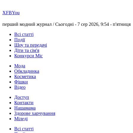
Х
FB
You
перший модний журнал /
Сьогодні - 7 сер 2026, 9:54 -
п'ятниця
Всі статті
Події
Шоу та передачі
Діти та сім'я
Конкурси Міс
Мода
Обкладинка
Косметика
Фішки
Відео
Доступ
Контакти
Нашамама
Здорове харчування
Міледі
Всі статті