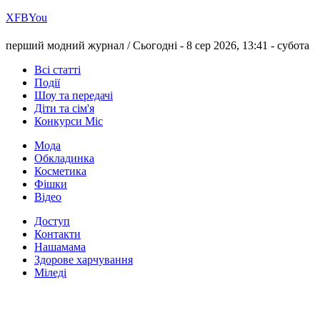
Х
FB
You
перший модний журнал /
Сьогодні - 8 сер 2026, 13:41 -
субота
Всі статті
Події
Шоу та передачі
Діти та сім'я
Конкурси Міс
Мода
Обкладинка
Косметика
Фішки
Відео
Доступ
Контакти
Нашамама
Здорове харчування
Міледі