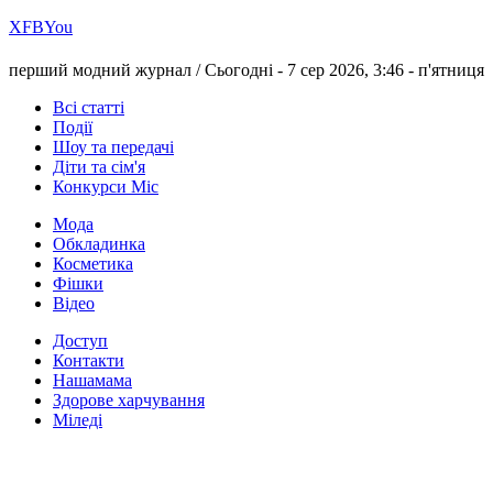
Х
FB
You
перший модний журнал /
Сьогодні - 7 сер 2026, 3:46 -
п'ятниця
Всі статті
Події
Шоу та передачі
Діти та сім'я
Конкурси Міс
Мода
Обкладинка
Косметика
Фішки
Відео
Доступ
Контакти
Нашамама
Здорове харчування
Міледі