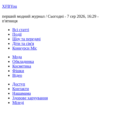
Х
FB
You
перший модний журнал /
Сьогодні - 7 сер 2026, 16:29 -
п'ятниця
Всі статті
Події
Шоу та передачі
Діти та сім'я
Конкурси Міс
Мода
Обкладинка
Косметика
Фішки
Відео
Доступ
Контакти
Нашамама
Здорове харчування
Міледі