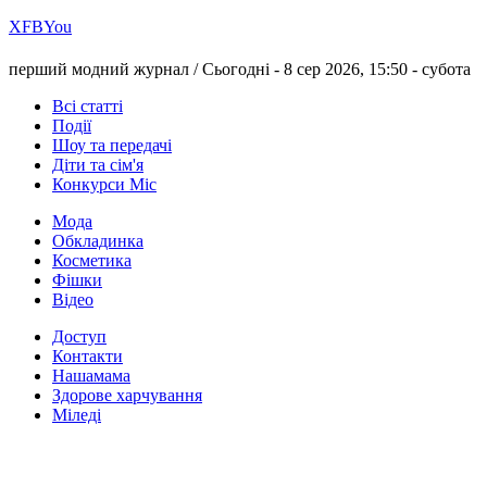
Х
FB
You
перший модний журнал /
Сьогодні - 8 сер 2026, 15:50 -
субота
Всі статті
Події
Шоу та передачі
Діти та сім'я
Конкурси Міс
Мода
Обкладинка
Косметика
Фішки
Відео
Доступ
Контакти
Нашамама
Здорове харчування
Міледі