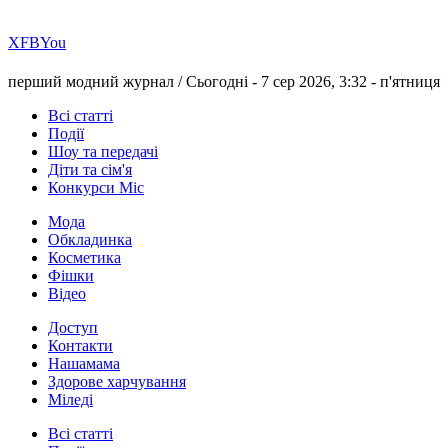
Х
FB
You
перший модний журнал /
Сьогодні - 7 сер 2026, 3:32 -
п'ятниця
Всі статті
Події
Шоу та передачі
Діти та сім'я
Конкурси Міс
Мода
Обкладинка
Косметика
Фішки
Відео
Доступ
Контакти
Нашамама
Здорове харчування
Міледі
Всі статті