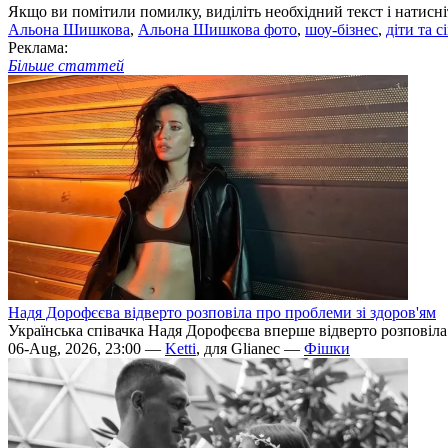
Якщо ви помітили помилку, виділіть необхідний текст і натисніт
Альона Шишкова
,
Альона Шишкова фото
,
шоу-бізнес
,
діти та с
Реклама:
Більше статтей
Надя Дорофєєва відверто розповіла про проблеми зі здоров'ям
Українська співачка Надя Дорофєєва вперше відверто розповіла п
06-Aug, 2026, 23:00 —
Ketti
, для Glianec —
Фішки