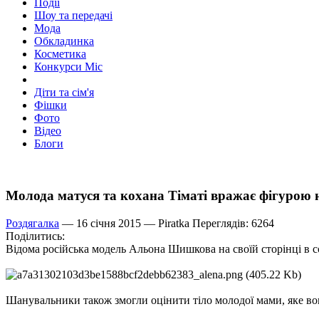
Події
Шоу та передачі
Мода
Обкладинка
Косметика
Конкурси Міс
Діти та сім'я
Фішки
Фото
Відео
Блоги
Молода матуся та кохана Тіматі вражає фігурою
Роздягалка
— 16 січня 2015 —
Piratka
Переглядів: 6264
Поділитись:
Відома російська модель Альона Шишкова на своїй сторінці в с
Шанувальники також змогли оцінити тіло молодої мами, яке во