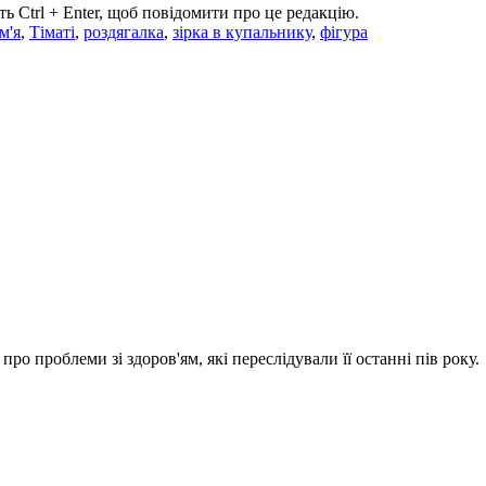
ь Ctrl + Enter, щоб повідомити про це редакцію.
ім'я
,
Тіматі
,
роздягалка
,
зірка в купальнику
,
фігура
ро проблеми зі здоров'ям, які переслідували її останні пів року.