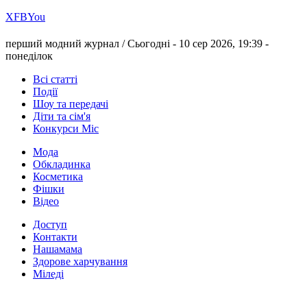
Х
FB
You
перший модний журнал /
Сьогодні - 10 сер 2026, 19:39 -
понеділок
Всі статті
Події
Шоу та передачі
Діти та сім'я
Конкурси Міс
Мода
Обкладинка
Косметика
Фішки
Відео
Доступ
Контакти
Нашамама
Здорове харчування
Міледі