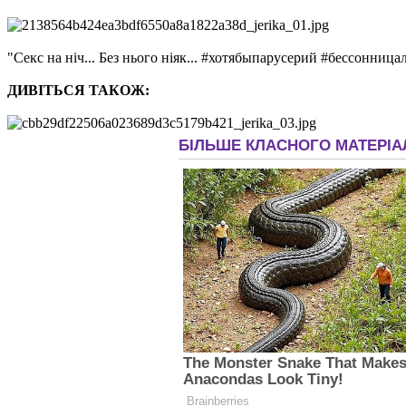
"Секс на ніч... Без нього ніяк... #хотябыпарусерий #бессонница
ДИВІТЬСЯ ТАКОЖ: