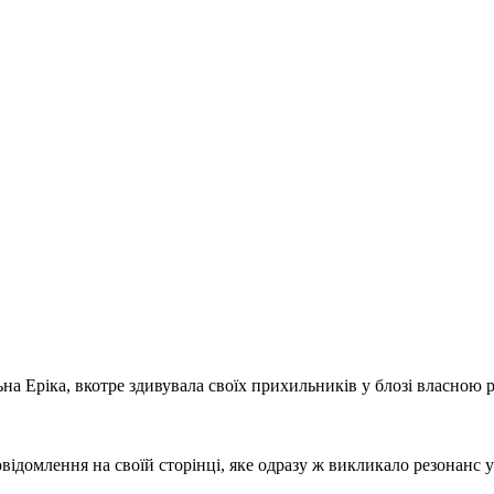
на Еріка, вкотре здивувала своїх прихильників у блозі власною р
домлення на своїй сторінці, яке одразу ж викликало резонанс у 