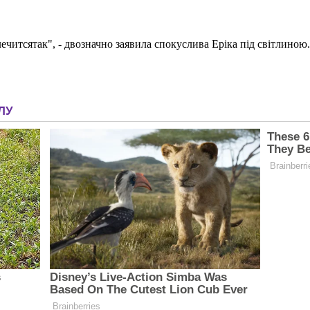
лечитсятак", - двозначно заявила спокуслива Еріка під світлиною.