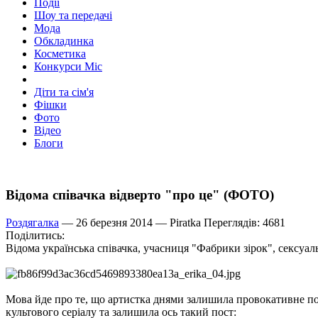
Події
Шоу та передачі
Мода
Обкладинка
Косметика
Конкурси Міс
Діти та сім'я
Фішки
Фото
Відео
Блоги
Відома співачка відверто "про це" (ФОТО)
Роздягалка
— 26 березня 2014 —
Piratka
Переглядів: 4681
Поділитись:
Відома українська співачка, учасниця "Фабрики зірок", сексуаль
Мова йде про те, що артистка днями залишила провокативне пові
культового серіалу та залишила ось такий пост: