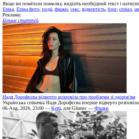
Якщо ви помітили помилку, виділіть необхідний текст і натисніт
Еріка
,
Еріка фото
,
події
,
фішки
,
секс
,
відвертість
,
блог
,
серіал
,
шо
Реклама:
Більше статтей
Надя Дорофєєва відверто розповіла про проблеми зі здоров'ям
Українська співачка Надя Дорофєєва вперше відверто розповіла п
06-Aug, 2026, 23:00 —
Ketti
, для Glianec —
Фішки