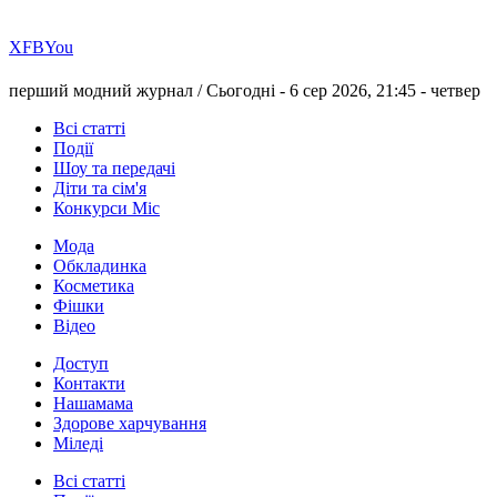
Х
FB
You
перший модний журнал /
Сьогодні - 6 сер 2026, 21:45 -
четвер
Всі статті
Події
Шоу та передачі
Діти та сім'я
Конкурси Міс
Мода
Обкладинка
Косметика
Фішки
Відео
Доступ
Контакти
Нашамама
Здорове харчування
Міледі
Всі статті