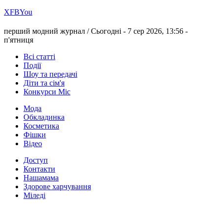
Х
FB
You
перший модний журнал /
Сьогодні - 7 сер 2026, 13:56 -
п'ятниця
Всі статті
Події
Шоу та передачі
Діти та сім'я
Конкурси Міс
Мода
Обкладинка
Косметика
Фішки
Відео
Доступ
Контакти
Нашамама
Здорове харчування
Міледі