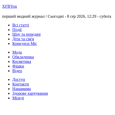
Х
FB
You
перший модний журнал /
Сьогодні - 8 сер 2026, 12:29 -
субота
Всі статті
Події
Шоу та передачі
Діти та сім'я
Конкурси Міс
Мода
Обкладинка
Косметика
Фішки
Відео
Доступ
Контакти
Нашамама
Здорове харчування
Міледі