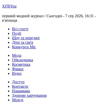
Х
FB
You
перший модний журнал /
Сьогодні - 7 сер 2026, 16:31 -
п'ятниця
Всі статті
Події
Шоу та передачі
Діти та сім'я
Конкурси Міс
Мода
Обкладинка
Косметика
Фішки
Відео
Доступ
Контакти
Нашамама
Здорове харчування
Міледі