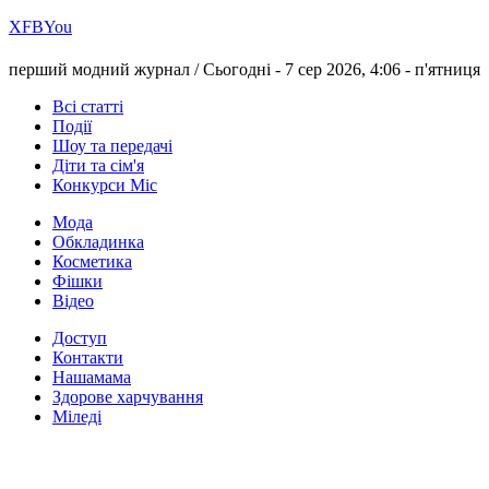
Х
FB
You
перший модний журнал /
Сьогодні - 7 сер 2026, 4:06 -
п'ятниця
Всі статті
Події
Шоу та передачі
Діти та сім'я
Конкурси Міс
Мода
Обкладинка
Косметика
Фішки
Відео
Доступ
Контакти
Нашамама
Здорове харчування
Міледі