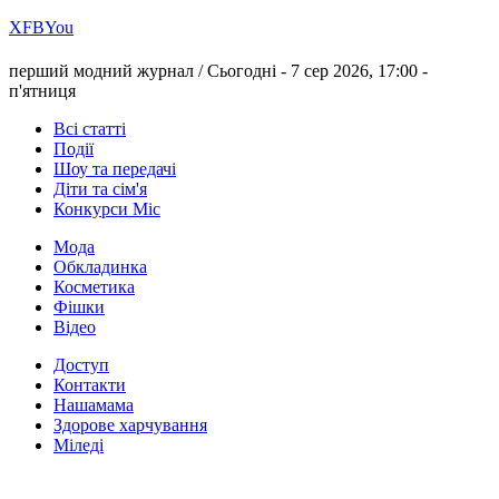
Х
FB
You
перший модний журнал /
Сьогодні - 7 сер 2026, 17:00 -
п'ятниця
Всі статті
Події
Шоу та передачі
Діти та сім'я
Конкурси Міс
Мода
Обкладинка
Косметика
Фішки
Відео
Доступ
Контакти
Нашамама
Здорове харчування
Міледі