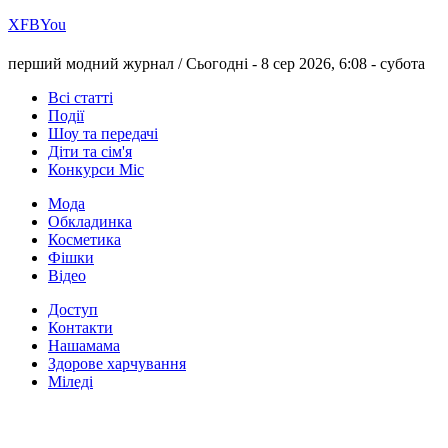
Х
FB
You
перший модний журнал /
Сьогодні - 8 сер 2026, 6:08 -
субота
Всі статті
Події
Шоу та передачі
Діти та сім'я
Конкурси Міс
Мода
Обкладинка
Косметика
Фішки
Відео
Доступ
Контакти
Нашамама
Здорове харчування
Міледі