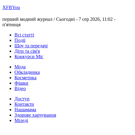
Х
FB
You
перший модний журнал /
Сьогодні - 7 сер 2026, 11:02 -
п'ятниця
Всі статті
Події
Шоу та передачі
Діти та сім'я
Конкурси Міс
Мода
Обкладинка
Косметика
Фішки
Відео
Доступ
Контакти
Нашамама
Здорове харчування
Міледі