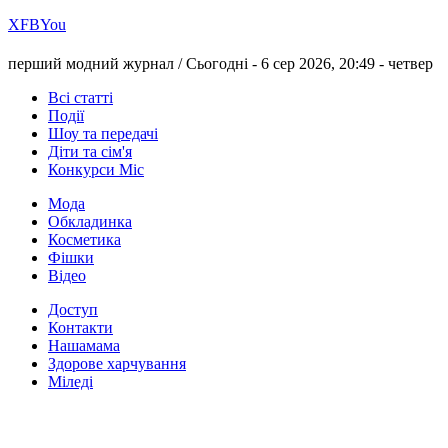
Х
FB
You
перший модний журнал /
Сьогодні - 6 сер 2026, 20:49 -
четвер
Всі статті
Події
Шоу та передачі
Діти та сім'я
Конкурси Міс
Мода
Обкладинка
Косметика
Фішки
Відео
Доступ
Контакти
Нашамама
Здорове харчування
Міледі