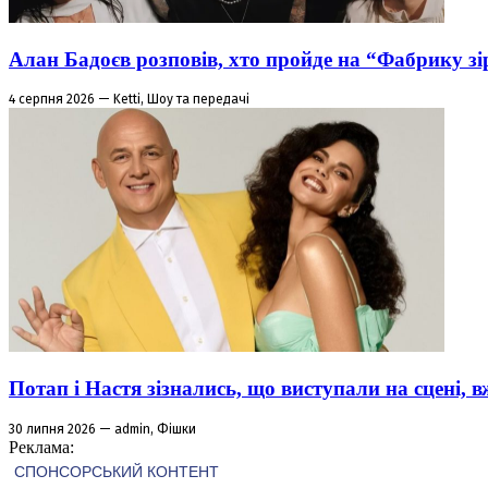
Алан Бадоєв розповів, хто пройде на “Фабрику зі
4 серпня 2026 — Ketti, Шоу та передачі
Потап і Настя зізнались, що виступали на сцені,
30 липня 2026 — admin, Фішки
Реклама: