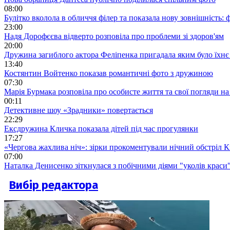
08:00
Булітко вколола в обличчя філер та показала нову зовнішність: ф
23:00
Надя Дорофєєва відверто розповіла про проблеми зі здоров'ям
20:00
Дружина загиблого актора Феліпенка пригадала яким було їхнє 
13:40
Костянтин Войтенко показав романтичні фото з дружиною
07:30
Марія Бурмака розповіла про особисте життя та свої погляди на
00:11
Детективне шоу «Зрадники» повертається
22:29
Ексдружина Кличка показала дітей під час прогулянки
17:27
«Чергова жахлива ніч»: зірки прокоментували нічний обстріл 
07:00
Наталка Денисенко зіткнулася з побічними діями "уколів краси
Вибір редактора