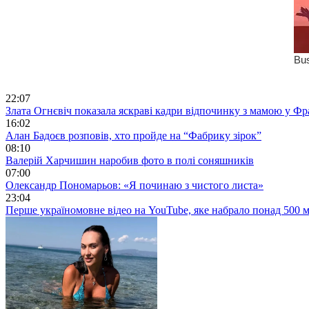
22:07
Злата Огнєвіч показала яскраві кадри відпочинку з мамою у Фр
16:02
Алан Бадоєв розповів, хто пройде на “Фабрику зірок”
08:10
Валерій Харчишин наробив фото в полі соняшників
07:00
Олександр Пономарьов: «Я починаю з чистого листа»
23:04
Перше україномовне відео на YouTube, яке набрало понад 500 м