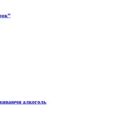
рок”
 вживаючи алкоголь