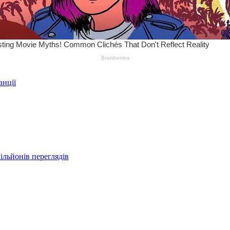
анції
ільйонів переглядів