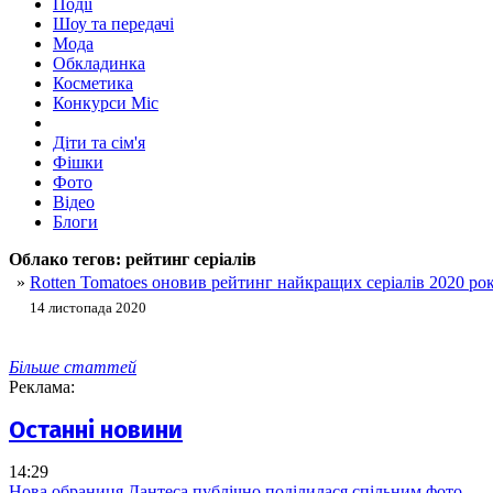
Події
Шоу та передачі
Мода
Обкладинка
Косметика
Конкурси Міс
Діти та сім'я
Фішки
Фото
Відео
Блоги
Облако тегов:
рейтинг серіалів
»
Rotten Tomatoes оновив рейтинг найкращих серіалів 2020 ро
14 листопада 2020
Більше статтей
Реклама:
Останні новини
14:29
Нова обраниця Дантеса публічно поділилася спільним фото