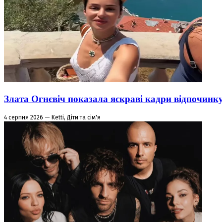
Злата Огнєвіч показала яскраві кадри відпочинк
4 серпня 2026 — Ketti, Діти та сім'я