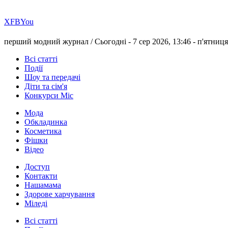
Х
FB
You
перший модний журнал /
Сьогодні - 7 сер 2026, 13:46 -
п'ятниця
Всі статті
Події
Шоу та передачі
Діти та сім'я
Конкурси Міс
Мода
Обкладинка
Косметика
Фішки
Відео
Доступ
Контакти
Нашамама
Здорове харчування
Міледі
Всі статті