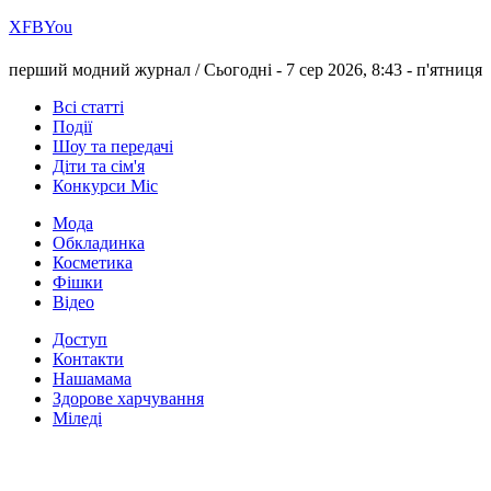
Х
FB
You
перший модний журнал /
Сьогодні - 7 сер 2026, 8:43 -
п'ятниця
Всі статті
Події
Шоу та передачі
Діти та сім'я
Конкурси Міс
Мода
Обкладинка
Косметика
Фішки
Відео
Доступ
Контакти
Нашамама
Здорове харчування
Міледі