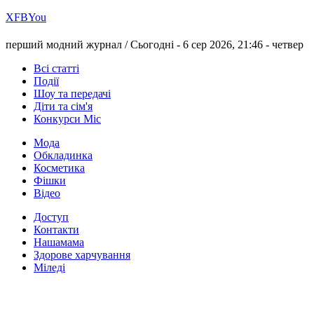
Х
FB
You
перший модний журнал /
Сьогодні - 6 сер 2026, 21:46 -
четвер
Всі статті
Події
Шоу та передачі
Діти та сім'я
Конкурси Міс
Мода
Обкладинка
Косметика
Фішки
Відео
Доступ
Контакти
Нашамама
Здорове харчування
Міледі