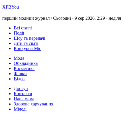
Х
FB
You
перший модний журнал /
Сьогодні - 9 сер 2026, 2:29 -
неділя
Всі статті
Події
Шоу та передачі
Діти та сім'я
Конкурси Міс
Мода
Обкладинка
Косметика
Фішки
Відео
Доступ
Контакти
Нашамама
Здорове харчування
Міледі