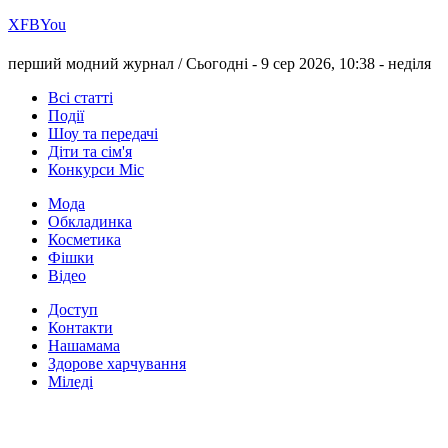
Х
FB
You
перший модний журнал /
Сьогодні - 9 сер 2026, 10:38 -
неділя
Всі статті
Події
Шоу та передачі
Діти та сім'я
Конкурси Міс
Мода
Обкладинка
Косметика
Фішки
Відео
Доступ
Контакти
Нашамама
Здорове харчування
Міледі