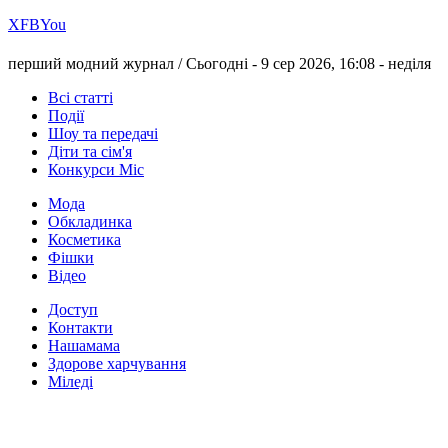
Х
FB
You
перший модний журнал /
Сьогодні - 9 сер 2026, 16:08 -
неділя
Всі статті
Події
Шоу та передачі
Діти та сім'я
Конкурси Міс
Мода
Обкладинка
Косметика
Фішки
Відео
Доступ
Контакти
Нашамама
Здорове харчування
Міледі