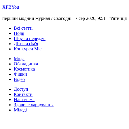
Х
FB
You
перший модний журнал /
Сьогодні - 7 сер 2026, 9:51 -
п'ятниця
Всі статті
Події
Шоу та передачі
Діти та сім'я
Конкурси Міс
Мода
Обкладинка
Косметика
Фішки
Відео
Доступ
Контакти
Нашамама
Здорове харчування
Міледі