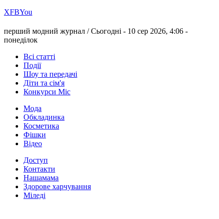
Х
FB
You
перший модний журнал /
Сьогодні - 10 сер 2026, 4:06 -
понеділок
Всі статті
Події
Шоу та передачі
Діти та сім'я
Конкурси Міс
Мода
Обкладинка
Косметика
Фішки
Відео
Доступ
Контакти
Нашамама
Здорове харчування
Міледі