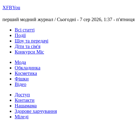
Х
FB
You
перший модний журнал /
Сьогодні - 7 сер 2026, 1:37 -
п'ятниця
Всі статті
Події
Шоу та передачі
Діти та сім'я
Конкурси Міс
Мода
Обкладинка
Косметика
Фішки
Відео
Доступ
Контакти
Нашамама
Здорове харчування
Міледі