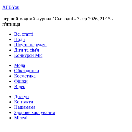
Х
FB
You
перший модний журнал /
Сьогодні - 7 сер 2026, 21:15 -
п'ятниця
Всі статті
Події
Шоу та передачі
Діти та сім'я
Конкурси Міс
Мода
Обкладинка
Косметика
Фішки
Відео
Доступ
Контакти
Нашамама
Здорове харчування
Міледі