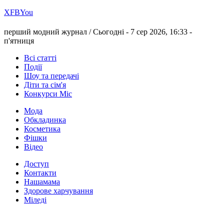
Х
FB
You
перший модний журнал /
Сьогодні - 7 сер 2026, 16:33 -
п'ятниця
Всі статті
Події
Шоу та передачі
Діти та сім'я
Конкурси Міс
Мода
Обкладинка
Косметика
Фішки
Відео
Доступ
Контакти
Нашамама
Здорове харчування
Міледі