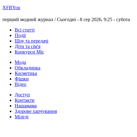
Х
FB
You
перший модний журнал /
Сьогодні - 8 сер 2026, 9:25 -
субота
Всі статті
Події
Шоу та передачі
Діти та сім'я
Конкурси Міс
Мода
Обкладинка
Косметика
Фішки
Відео
Доступ
Контакти
Нашамама
Здорове харчування
Міледі