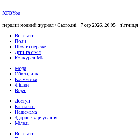
Х
FB
You
перший модний журнал /
Сьогодні - 7 сер 2026, 20:05 -
п'ятниця
Всі статті
Події
Шоу та передачі
Діти та сім'я
Конкурси Міс
Мода
Обкладинка
Косметика
Фішки
Відео
Доступ
Контакти
Нашамама
Здорове харчування
Міледі
Всі статті