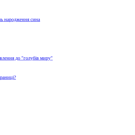
ень народження сина
авлення до "голубів миру"
браниці?