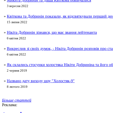
»
Микита Добринін та Даша Квіткова обвінчалися
3 вересня 2022
»
Квіткова та Добринін показали, як відсвяткували перший д
15 липня 2022
»
Нікіта Добринін зізнався, що має звання лейтенанта
6 квітня 2022
»
Викреслив зі своїх думок, - Нікіта Добринін розповів про ст
6 квітня 2022
»
Як склались стосунки холостяка Нікіти Добриніна та його о
2 червня 2019
»
Названо дату виходу шоу "Холостяк-9"
8 лютого 2019
Більше статтей
Реклама: