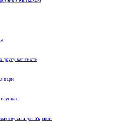
 розрив з Квітковою
чя
 другу вагітність
ія пари
тосунках
ожертвували для України