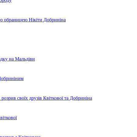
бороду
вою обраницею Нікіти Добриніна
здку на Мальдіви
 Добриніним
розрив своїх друзів Квіткової та Добриніна
віткової