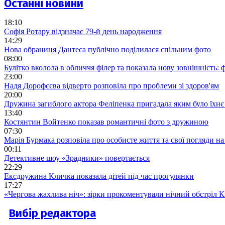
Останні новини
18:10
Софія Ротару відзначає 79-й день народження
14:29
Нова обраниця Дантеса публічно поділилася спільним фото
08:00
Булітко вколола в обличчя філер та показала нову зовнішність: ф
23:00
Надя Дорофєєва відверто розповіла про проблеми зі здоров'ям
20:00
Дружина загиблого актора Феліпенка пригадала яким було їхнє 
13:40
Костянтин Войтенко показав романтичні фото з дружиною
07:30
Марія Бурмака розповіла про особисте життя та свої погляди на
00:11
Детективне шоу «Зрадники» повертається
22:29
Ексдружина Кличка показала дітей під час прогулянки
17:27
«Чергова жахлива ніч»: зірки прокоментували нічний обстріл 
Вибір редактора