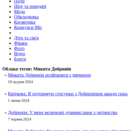
Події
Шоу та передачі
Мода
Обкладинка
Косметика
Конкурси Міс
Діти та сім'я
Фішки
Фото
Відео
Блоги
Облако тегов:
Микита Добринін
»
Микита Добринін розійшовся з дівчиною
10 грудня 2024
»
Квіткова: Я підтримую стосунки з Добриніним заради сина
1 липня 2024
»
Добринін: У мене величезні душевні рани з дитинства
7 червня 2024