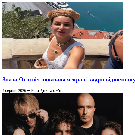
Злата Огнєвіч показала яскраві кадри відпочинк
4 серпня 2026 — Ketti, Діти та сім'я