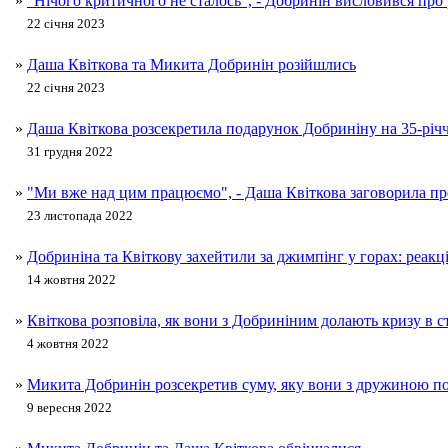
»
"Нічого критичного не сталось", - Добринін висловився про
22 січня 2023
»
Даша Квіткова та Микита Добринін розійшлись
22 січня 2023
»
Даша Квіткова розсекретила подарунок Добриніну на 35-річ
31 грудня 2022
»
"Ми вже над цим працюємо", - Даша Квіткова заговорила про
23 листопада 2022
»
Добриніна та Квіткову захейтили за джимпінг у горах: реакц
14 жовтня 2022
»
Квіткова розповіла, як вони з Добриніним долають кризу в с
4 жовтня 2022
»
Микита Добринін розсекретив суму, яку вони з дружиною п
9 вересня 2022