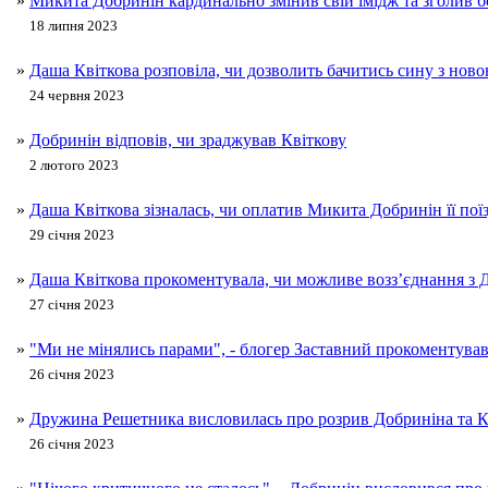
»
Микита Добринін кардинально змінив свій імідж та зголив 
18 липня 2023
»
Даша Квіткова розповіла, чи дозволить бачитись сину з но
24 червня 2023
»
Добринін відповів, чи зраджував Квіткову
2 лютого 2023
»
Даша Квіткова зізналась, чи оплатив Микита Добринін її пої
29 січня 2023
»
Даша Квіткова прокоментувала, чи можливе возз’єднання з
27 січня 2023
»
"Ми не мінялись парами", - блогер Заставний прокоментував 
26 січня 2023
»
Дружина Решетника висловилась про розрив Добриніна та К
26 січня 2023