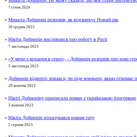
»
Микита Добринін: Не можу сказати, що моє серце абсолютно
7 січня 2024
»
Микита Добринін розповів, як відсвяткує Новий рік
30 грудня 2023
»
Нікіта Добринін висловився про роботу в Росії
7 листопада 2023
»
«У мене є кохання в серці», - Добринін розповів про нові ст
5 листопада 2023
»
Добринін відверто зізнався, чи піде воювати, якщо отримає 
29 жовтня 2023
»
Нікіті Добриніну приписали роман з українською блогеркою
3 жовтня 2023
»
Нікіта Добринін похизувався новим тату
2 серпня 2023