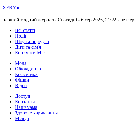
Х
FB
You
перший модний журнал /
Сьогодні - 6 сер 2026, 21:22 -
четвер
Всі статті
Події
Шоу та передачі
Діти та сім'я
Конкурси Міс
Мода
Обкладинка
Косметика
Фішки
Відео
Доступ
Контакти
Нашамама
Здорове харчування
Міледі