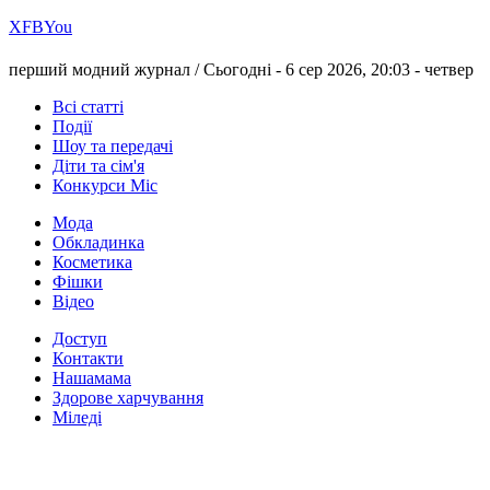
Х
FB
You
перший модний журнал /
Сьогодні - 6 сер 2026, 20:03 -
четвер
Всі статті
Події
Шоу та передачі
Діти та сім'я
Конкурси Міс
Мода
Обкладинка
Косметика
Фішки
Відео
Доступ
Контакти
Нашамама
Здорове харчування
Міледі